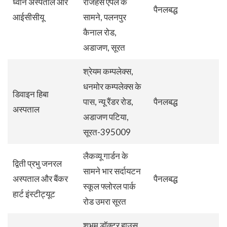
ध्वनि अस्पताल और
राजहंस ऐपल के
पैनलबद्ध
आईसीसीयू
सामने, पलनपुर
कैनाल रोड,
अडाजण, सूरत
श्रेयम कम्पलेक्स,
धनमोर कम्पलेक्स के
डिवाइन हिबा
पास, न्यू रैंडर रोड,
पैनलबद्ध
अस्पताल
अडाजण पटिया,
सूरत-395009
लैकव्यू गार्डन के
द्विती प्रभु जनरल
सामने भार सर्दायटन
अस्पताल और बैंकर
पैनलबद्ध
स्कूल फ्लोरल पार्क
हार्ट इंस्टीट्यूट
रोड उमरा सूरत
शुभम डॉक्टर हाउस,