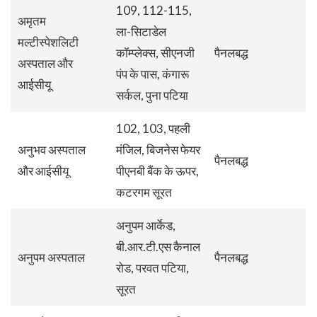
109, 112-115,
अमृतम
ला-सिटाडेल
मल्टीस्पेशलिटी
कॉम्प्लेक्स, सीएनजी
पैनलबद्ध
अस्पताल और
पंप के पास, कंगारू
आईसीयू
सर्कल, पुना पटिया
102, 103, पहली
अनुभव अस्पताल
मंजिल, बिजनेस फेयर
पैनलबद्ध
और आईसीयू
पीएनबी बैंक के ऊपर,
कटरगम सूरत
अनुपम आर्केड,
बी.आर.टी.एस कैनाल
अनुपम अस्पताल
पैनलबद्ध
रोड, परवत पटिया,
सूरत