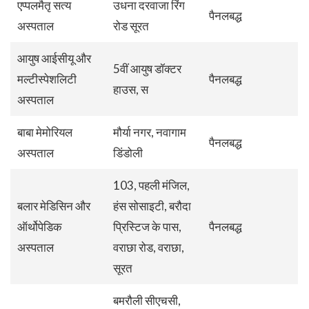
एप्पलमैतृ सत्य
उधना दरवाजा रिंग
पैनलबद्ध
अस्पताल
रोड सूरत
आयुष आईसीयू और
5वीं आयुष डॉक्टर
मल्टीस्पेशलिटी
पैनलबद्ध
हाउस, स
अस्पताल
बाबा मेमोरियल
मौर्या नगर, नवागाम
पैनलबद्ध
अस्पताल
डिंडोली
103, पहली मंजिल,
बलार मेडिसिन और
हंस सोसाइटी, बरौदा
ऑर्थोपेडिक
प्रिस्टिज के पास,
पैनलबद्ध
अस्पताल
वराछा रोड, वराछा,
सूरत
बमरौली सीएचसी,